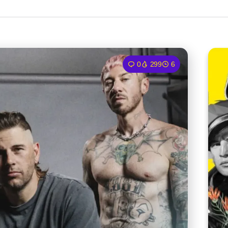
0
299
6