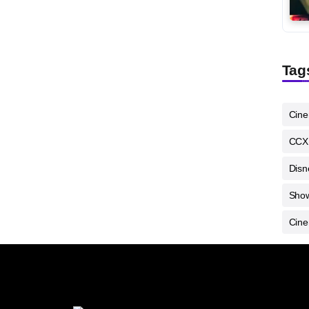
Tag
Cin
CCX
Disn
Sho
Cine