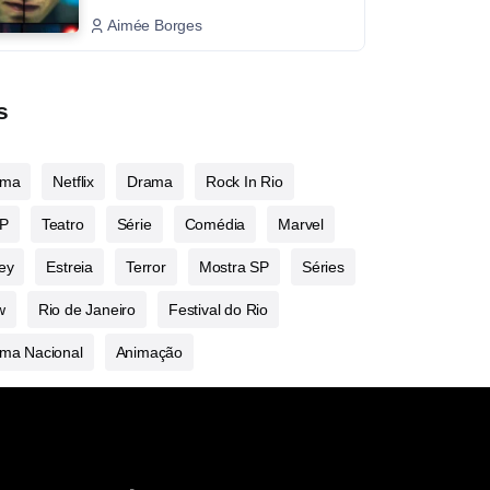
Aimée Borges
s
ema
Netflix
Drama
Rock In Rio
P
Teatro
Série
Comédia
Marvel
ey
Estreia
Terror
Mostra SP
Séries
w
Rio de Janeiro
Festival do Rio
ma Nacional
Animação