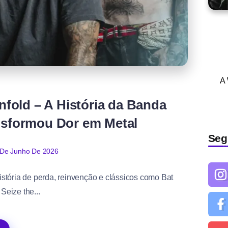
A
nfold – A História da Banda
nsformou Dor em Metal
Seg
 De Junho De 2026
tória de perda, reinvenção e clássicos como Bat
Seize the...