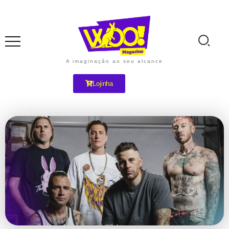
A imaginação ao seu alcance
Lojinha