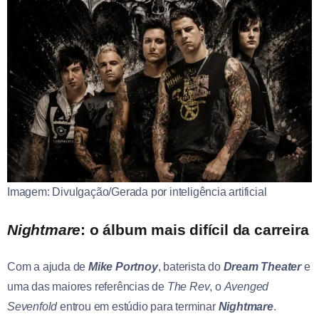
Imagem: Divulgação/Gerada por inteligência artificial
Nightmare
: o álbum mais difícil da carreira
Com a ajuda de
Mike Portnoy
, baterista do
Dream Theater
e
uma das maiores referências de
The Rev
, o
Avenged
Sevenfold
entrou em estúdio para terminar
Nightmare
.