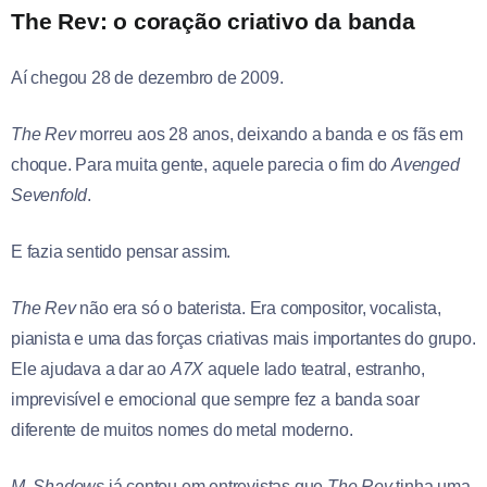
The Rev: o coração criativo da banda
Aí chegou 28 de dezembro de 2009.
The Rev
morreu aos 28 anos, deixando a banda e os fãs em
choque. Para muita gente, aquele parecia o fim do
Avenged
Sevenfold
.
E fazia sentido pensar assim.
The Rev
não era só o baterista. Era compositor, vocalista,
pianista e uma das forças criativas mais importantes do grupo.
Ele ajudava a dar ao
A7X
aquele lado teatral, estranho,
imprevisível e emocional que sempre fez a banda soar
diferente de muitos nomes do metal moderno.
M. Shadows
já contou em entrevistas que
The Rev
tinha uma