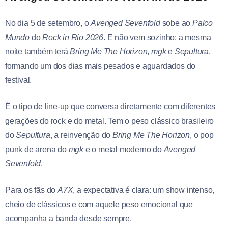
No dia 5 de setembro, o
Avenged
Sevenfold
sobe ao
Palco
Mundo
do
Rock in Rio 2026
. E não vem sozinho: a mesma
noite também terá
Bring Me The Horizon
,
mgk
e
Sepultura
,
formando um dos dias mais pesados e aguardados do
festival.
É o tipo de line-up que conversa diretamente com diferentes
gerações do rock e do metal. Tem o peso clássico brasileiro
do
Sepultura
, a reinvenção do
Bring Me The Horizon
, o pop
punk de arena do
mgk
e o metal moderno do
Avenged
Sevenfold
.
Para os fãs do
A7X
, a expectativa é clara: um show intenso,
cheio de clássicos e com aquele peso emocional que
acompanha a banda desde sempre.