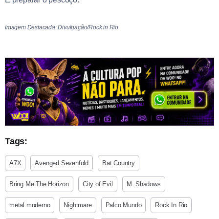
Imagem Destacada: Divulgação/Rock in Rio
Tags:
A7X
Avenged Sevenfold
Bat Country
Bring Me The Horizon
City of Evil
M. Shadows
metal moderno
Nightmare
Palco Mundo
Rock In Rio