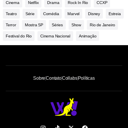
Cinema
Netflix
Drama
Rock In Rio
CCXP
Teatro
Série
Comédia
Marvel
Disney
Estreia
Terror
Mostra SP
Séries
Show
Rio de Janeiro
Festival do Rio
Cinema Nacional
Animação
Sobre
Contato
Collabs
Políticas