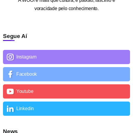
A
WOO!
é mais que cultura; é paixão, fascínio e
voracidade pelo conhecimento.
Segue Aí
Instagram
Facebook
Youtube
Linkedin
News