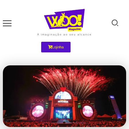
A imaginação ao seu alcance
Lojinha