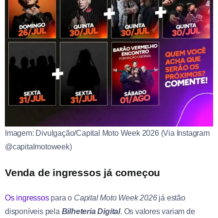
Imagem: Divulgação/Capital Moto Week 2026 (Via Instagram
@capitalmotoweek)
Venda de ingressos já começou
Os ingressos
para o
Capital Moto Week 2026
já estão
disponíveis pela
Bilheteria Digital
. Os valores variam de