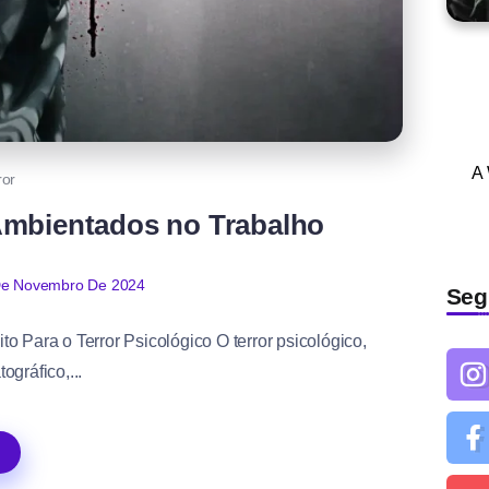
A
ror
 Ambientados no Trabalho
De Novembro De 2024
Seg
o Para o Terror Psicológico O terror psicológico,
gráfico,...