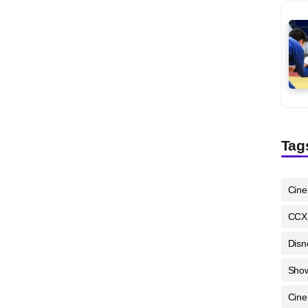
Tag
Cin
CCX
Disn
Sho
Cine