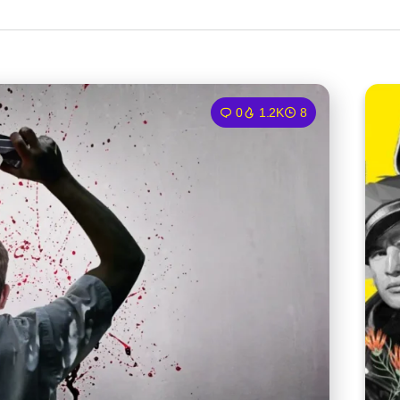
0
1.2K
8