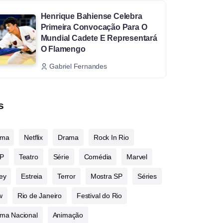
Henrique Bahiense Celebra
Primeira Convocação Para O
Mundial Cadete E Representará
O Flamengo
Gabriel Fernandes
s
ema
Netflix
Drama
Rock In Rio
P
Teatro
Série
Comédia
Marvel
ey
Estreia
Terror
Mostra SP
Séries
w
Rio de Janeiro
Festival do Rio
ma Nacional
Animação