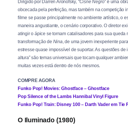
Dirigido por Darren Aronofsky,
“Cisne Negro”
é uma obra
obcecada pela perfeição, mas também na competição i
filme se passe principalmente no ambiente artístico, o 
maneira angustiante, o cenário corporativo. O diretor e
atingir o ápice se tornam catalisadores para sua queda m
transformação de
Nina
, de uma jovem inexperiente para
estresse quase impossível de suportar. As questões de 
altura” são temas universais que tocam qualquer ambien
muitas vezes está dentro de nós mesmos.
COMPRE AGORA
Funko Pop! Movies: Ghostface – Ghostface
Pop Silence of the Lambs Hannibal Vinyl Figure
Funko Pop! Train: Disney 100 – Darth Vader em Tie 
O Iluminado (1980)