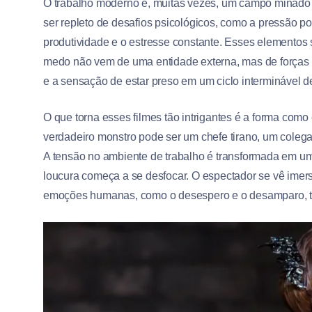
O trabalho moderno é, muitas vezes, um campo minado 
ser repleto de desafios psicológicos, como a pressão po
produtividade e o estresse constante. Esses elementos s
medo não vem de uma entidade externa, mas de forças i
e a sensação de estar preso em um ciclo interminável d
O que torna esses filmes tão intrigantes é a forma com
verdadeiro monstro pode ser um chefe tirano, um colega
A tensão no ambiente de trabalho é transformada em uma
loucura começa a se desfocar. O espectador se vê imers
emoções humanas, como o desespero e o desamparo, tor