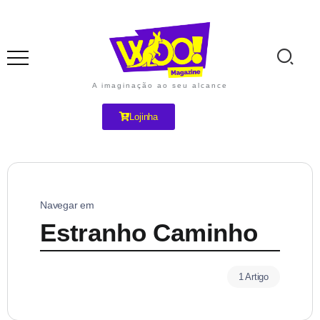
A imaginação ao seu alcance
Lojinha
Navegar em
Estranho Caminho
1 Artigo