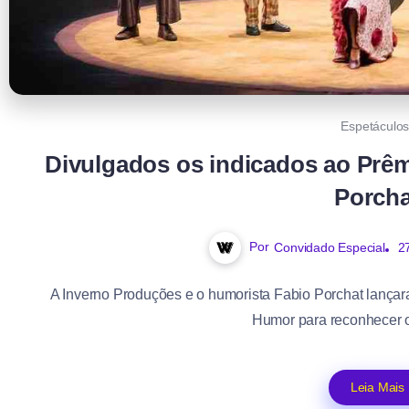
Espetáculo
Divulgados os indicados ao Prê
Porcha
Por
Convidado Especial
2
A Inverno Produções e o humorista Fabio Porchat lançar
Humor para reconhecer os
Leia Mais