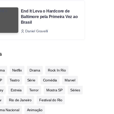
End It Leva o Hardcore de
Baltimore pela Primeira Vez ao
Brasil
Daniel Gravelli
s
ema
Netflix
Drama
Rock In Rio
P
Teatro
Série
Comédia
Marvel
ey
Estreia
Terror
Mostra SP
Séries
w
Rio de Janeiro
Festival do Rio
ma Nacional
Animação