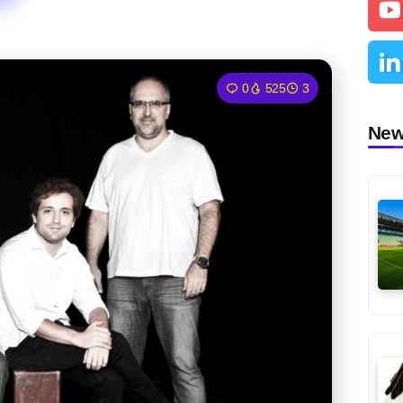
0
525
3
Ne