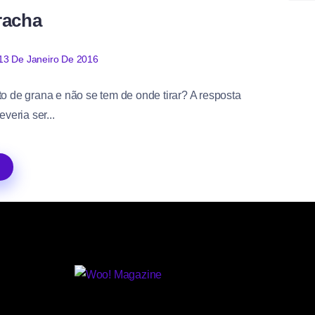
racha
13 De Janeiro De 2016
o de grana e não se tem de onde tirar? A resposta
veria ser...