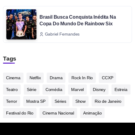
Brasil Busca Conquista Inédita Na
Copa Do Mundo De Rainbow Six
Gabriel Fernandes
Tags
Cinema
Netflix
Drama
Rock In Rio
CCXP
Teatro
Série
Comédia
Marvel
Disney
Estreia
Terror
Mostra SP
Séries
Show
Rio de Janeiro
Festival do Rio
Cinema Nacional
Animação