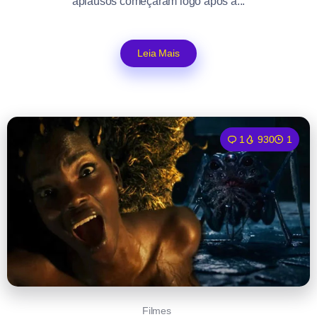
aplausos começaram logo após a...
Leia Mais
1
930
1
Filmes