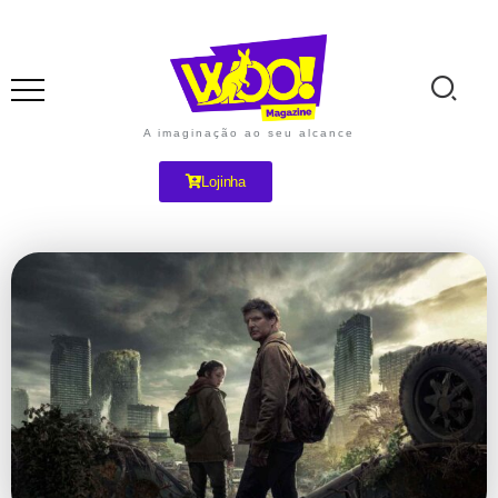
A imaginação ao seu alcance
Lojinha