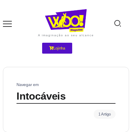
A imaginação ao seu alcance
Lojinha
Navegar em
Intocáveis
1 Artigo