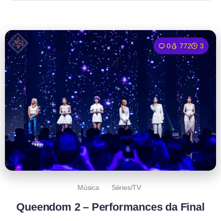
0
772
3
Música
Séries/TV
Queendom 2 – Performances da Final