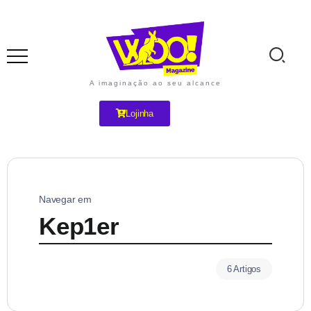
A imaginação ao seu alcance
Lojinha
Navegar em
Kep1er
6 Artigos