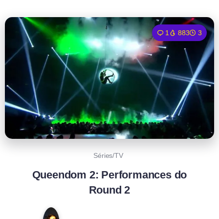
1
883
3
Séries/TV
Queendom 2: Performances do
Round 2