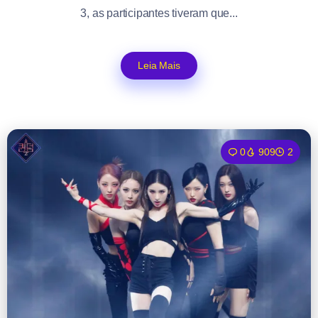
3, as participantes tiveram que...
Leia Mais
0
909
2