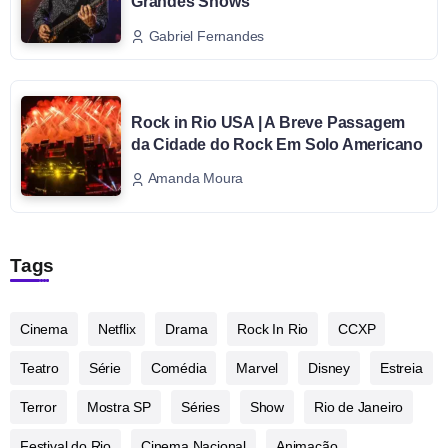
Grandes Shows
Gabriel Fernandes
Rock in Rio USA | A Breve Passagem
da Cidade do Rock Em Solo Americano
Amanda Moura
Tags
Cinema
Netflix
Drama
Rock In Rio
CCXP
Teatro
Série
Comédia
Marvel
Disney
Estreia
Terror
Mostra SP
Séries
Show
Rio de Janeiro
Festival do Rio
Cinema Nacional
Animação