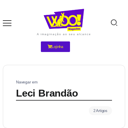
A imaginação ao seu alcance
Lojinha
Navegar em
Leci Brandão
2 Artigos