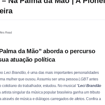
 – Na Palma da Mão | A Pionei
eira
Mins Read
 Palma da Mão” aborda o percurso
 sua atuação política
omo
Leci Brandão
, é uma das mais importantes personalidades
uma mulher que ousou. Assumiu ser uma pessoa
LGBT
antes
do cotidiano do trabalhador, estudou. No musical “
Leci Brandão
a artista singular da música popular brasileira ganha um tributo
a através de música e diálogos carregados de afetos. Confira a