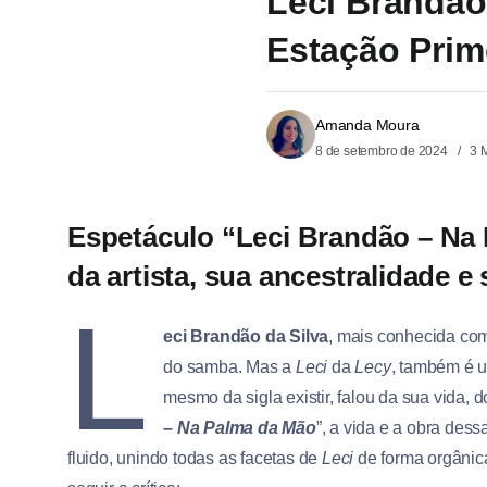
Leci Brandão
Estação Prim
Amanda Moura
8 de setembro de 2024
3 
Espetáculo “Leci Brandão – Na
da artista, sua ancestralidade e
L
eci Brandão da Silva
, mais conhecida c
do samba. Mas a
Leci
da
Lecy
, também é 
mesmo da sigla existir, falou da sua vida, 
– Na Palma da Mão
”, a vida e a obra dess
fluido, unindo todas as facetas de
Leci
de forma orgânic