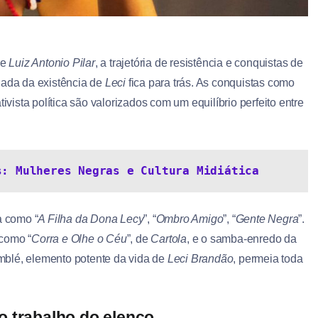
de
Luiz Antonio Pilar
, a trajetória de resistência e conquistas de
Nada da existência de
Leci
fica para trás. As conquistas como
ivista política são valorizados com um equilíbrio perfeito entre
s: Mulheres Negras e Cultura Midiática
a como “
A Filha da Dona Lecy
”, “
Ombro Amigo
”, “
Gente Negra
”.
 como “
Corra e Olhe o Céu
”, de
Cartola
, e o samba-enredo da
mblé, elemento potente da vida de
Leci Brandão
, permeia toda
o trabalho do elenco