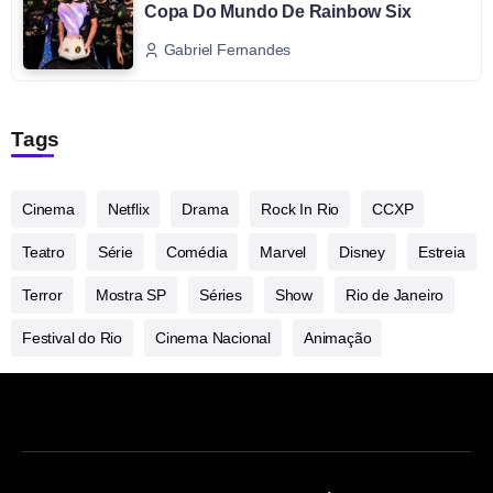
Copa Do Mundo De Rainbow Six
Gabriel Fernandes
Tags
Cinema
Netflix
Drama
Rock In Rio
CCXP
Teatro
Série
Comédia
Marvel
Disney
Estreia
Terror
Mostra SP
Séries
Show
Rio de Janeiro
Festival do Rio
Cinema Nacional
Animação