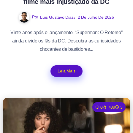
filme mais injustiçado da DC
Por
Luís Gustavo Dias
2 De Julho De 2026
Vinte anos após o lançamento, “Superman: O Retorno”
ainda divide os fãs da DC. Descubra as curiosidades
chocantes de bastidores...
Leia Mais
0
709
3