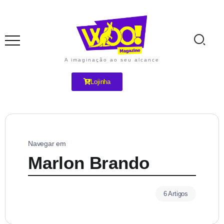
A imaginação ao seu alcance
Lojinha
Navegar em
Marlon Brando
6 Artigos