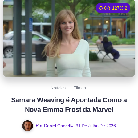
0
127
2
Notícias
Filmes
Samara Weaving é Apontada Como a
Nova Emma Frost da Marvel
Por
Daniel Gravelli
31 De Julho De 2026