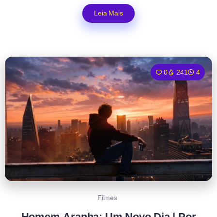
Leia Mais
0
241
4
Filmes
Homem-Aranha: Um Novo Dia | Por