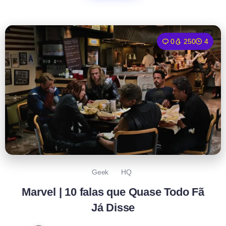
0
250
4
Geek
HQ
Marvel | 10 falas que Quase Todo Fã
Já Disse