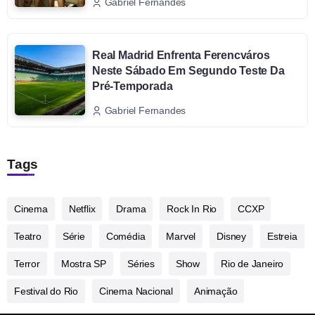
Gabriel Fernandes
Real Madrid Enfrenta Ferencváros
Neste Sábado Em Segundo Teste Da
Pré-Temporada
Gabriel Fernandes
Tags
Cinema
Netflix
Drama
Rock In Rio
CCXP
Teatro
Série
Comédia
Marvel
Disney
Estreia
Terror
Mostra SP
Séries
Show
Rio de Janeiro
Festival do Rio
Cinema Nacional
Animação