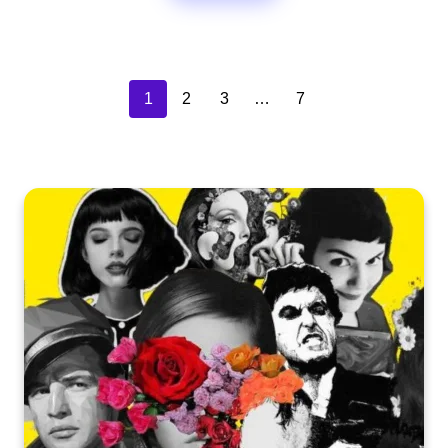
1
2
3
…
7