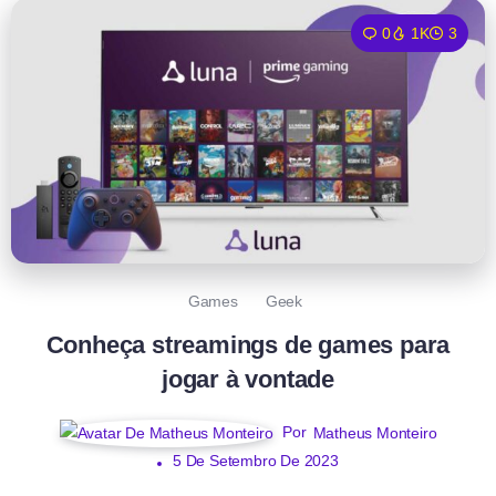
0
1K
3
Games
Geek
Conheça streamings de games para
jogar à vontade
Por
Matheus Monteiro
5 De Setembro De 2023