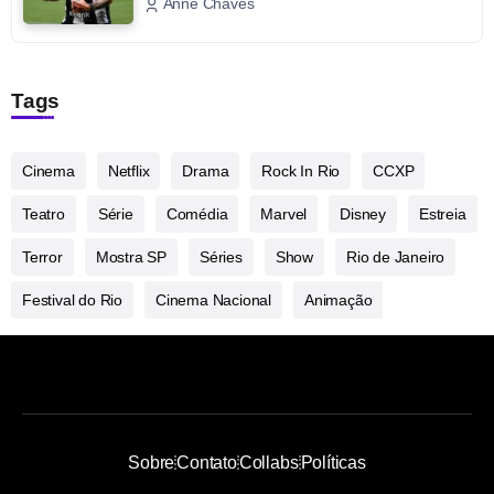
Anne Chaves
Tags
Cinema
Netflix
Drama
Rock In Rio
CCXP
Teatro
Série
Comédia
Marvel
Disney
Estreia
Terror
Mostra SP
Séries
Show
Rio de Janeiro
Festival do Rio
Cinema Nacional
Animação
Sobre
Contato
Collabs
Políticas