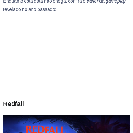
Enquanto esta data não chega, confira o
trailer
da
gameplay
revelado no ano passado:
Redfall