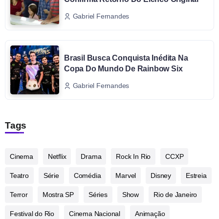
Gabriel Fernandes
Brasil Busca Conquista Inédita Na
Copa Do Mundo De Rainbow Six
Gabriel Fernandes
Tags
Cinema
Netflix
Drama
Rock In Rio
CCXP
Teatro
Série
Comédia
Marvel
Disney
Estreia
Terror
Mostra SP
Séries
Show
Rio de Janeiro
Festival do Rio
Cinema Nacional
Animação