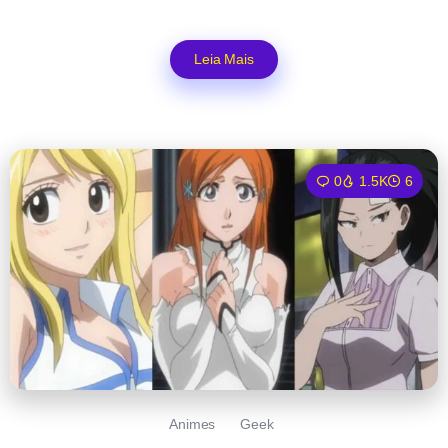
Leia Mais
0
1.5K
6
Animes
Geek