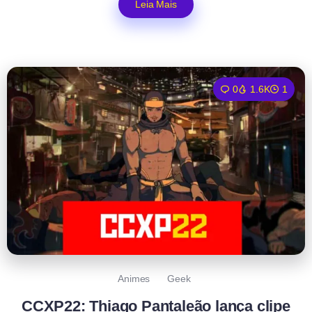
Leia Mais
0
1.6K
1
Animes
Geek
CCXP22: Thiago Pantaleão lança clipe