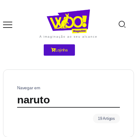
A imaginação ao seu alcance
Lojinha
Navegar em
naruto
19 Artigos