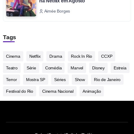
na Netflix em Agosto
Aimée Borges
Tags
Cinema
Netflix
Drama
Rock In Rio
CCXP
Teatro
Série
Comédia
Marvel
Disney
Estreia
Terror
Mostra SP
Séries
Show
Rio de Janeiro
Festival do Rio
Cinema Nacional
Animação