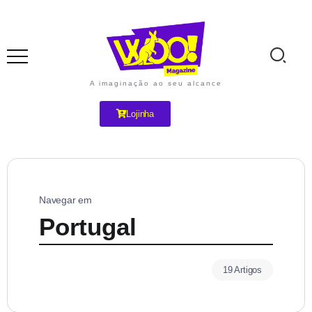
A imaginação ao seu alcance
Lojinha
Navegar em
Portugal
19 Artigos