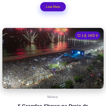
Leia Mais
1
1K
6
Música