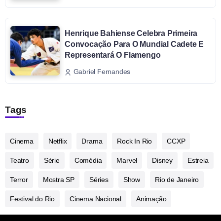
Henrique Bahiense Celebra Primeira
Convocação Para O Mundial Cadete E
Representará O Flamengo
Gabriel Fernandes
Tags
Cinema
Netflix
Drama
Rock In Rio
CCXP
Teatro
Série
Comédia
Marvel
Disney
Estreia
Terror
Mostra SP
Séries
Show
Rio de Janeiro
Festival do Rio
Cinema Nacional
Animação