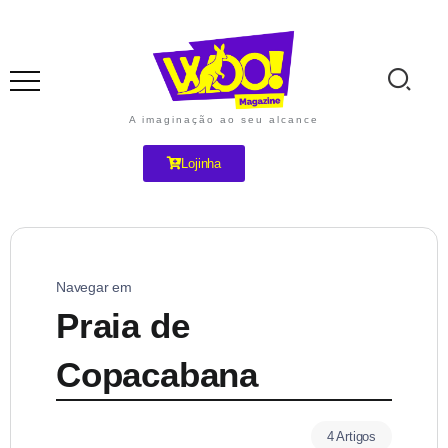
A imaginação ao seu alcance
Lojinha
Navegar em
Praia de
Copacabana
4 Artigos