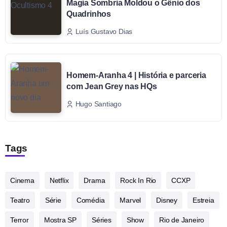
Magia Sombria Moldou o Gênio dos
Quadrinhos
Luís Gustavo Dias
Homem-Aranha 4 | História e parceria
com Jean Grey nas HQs
Hugo Santiago
Tags
Cinema
Netflix
Drama
Rock In Rio
CCXP
Teatro
Série
Comédia
Marvel
Disney
Estreia
Terror
Mostra SP
Séries
Show
Rio de Janeiro