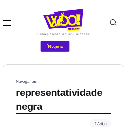
A imaginação ao seu alcance
Lojinha
Navegar em
representatividade
negra
1 Artigo