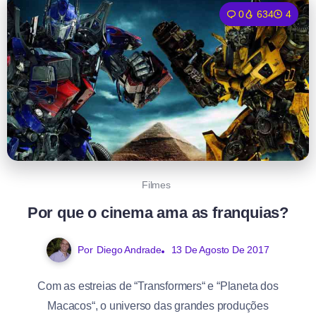
0
634
4
Filmes
Por que o cinema ama as franquias?
Por
Diego Andrade
13 De Agosto De 2017
Com as estreias de “Transformers“ e “Planeta dos
Macacos“, o universo das grandes produções