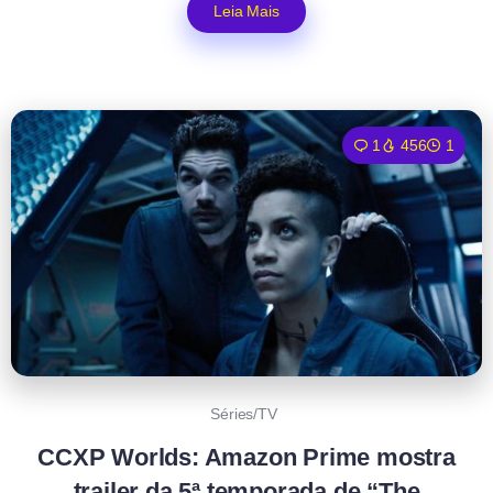
Leia Mais
1
456
1
Séries/TV
CCXP Worlds: Amazon Prime mostra
trailer da 5ª temporada de “The