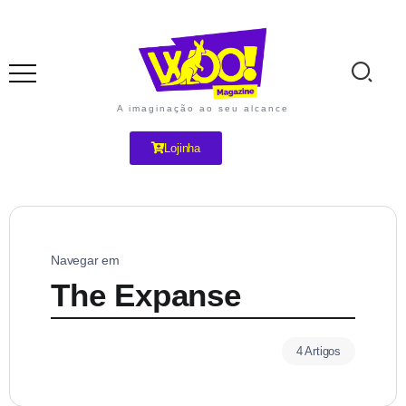
A imaginação ao seu alcance
Lojinha
Navegar em
The Expanse
4 Artigos