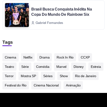
Brasil Busca Conquista Inédita Na
Copa Do Mundo De Rainbow Six
Gabriel Fernandes
Tags
Cinema
Netflix
Drama
Rock In Rio
CCXP
Teatro
Série
Comédia
Marvel
Disney
Estreia
Terror
Mostra SP
Séries
Show
Rio de Janeiro
Festival do Rio
Cinema Nacional
Animação