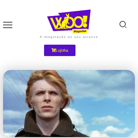
A imaginação ao seu alcance
Lojinha