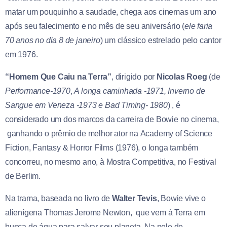
matar um pouquinho a saudade, chega aos cinemas um ano
após seu falecimento e no mês de seu aniversário (
ele faria
70 anos no dia 8 de janeiro
) um clássico estrelado pelo cantor
em 1976.
“Homem Que Caiu na Terra”
, dirigido por
Nicolas Roeg
(de
Performance-1970
,
A longa caminhada -1971, Inverno de
Sangue em Veneza -1973 e Bad Timing- 1980
) , é
considerado um dos marcos da carreira de Bowie no cinema,
ganhando o prêmio de melhor ator na Academy of Science
Fiction, Fantasy & Horror Films (1976), o longa também
concorreu, no mesmo ano, à Mostra Competitiva, no Festival
de Berlim.
Na trama, baseada no livro de
Walter Tevis
, Bowie vive o
alienígena Thomas Jerome Newton, que vem à Terra em
busca de água para salvar seu planeta. Na pele de