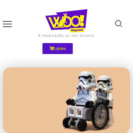
A imaginação ao seu alcance
Lojinha