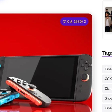
0
183
2
Tag
Cin
CCX
Disn
Sho
Cine