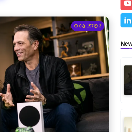
0
157
3
Ne