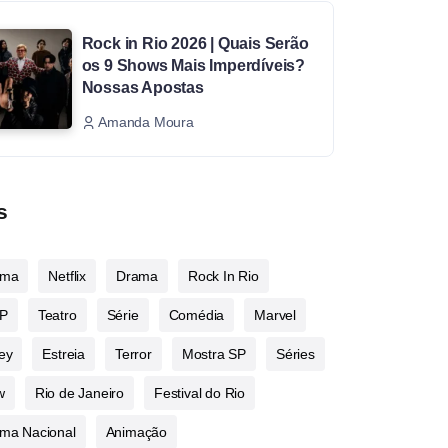
Rock in Rio 2026 | Quais Serão
os 9 Shows Mais Imperdíveis?
Nossas Apostas
Amanda Moura
s
ema
Netflix
Drama
Rock In Rio
P
Teatro
Série
Comédia
Marvel
ey
Estreia
Terror
Mostra SP
Séries
w
Rio de Janeiro
Festival do Rio
ma Nacional
Animação