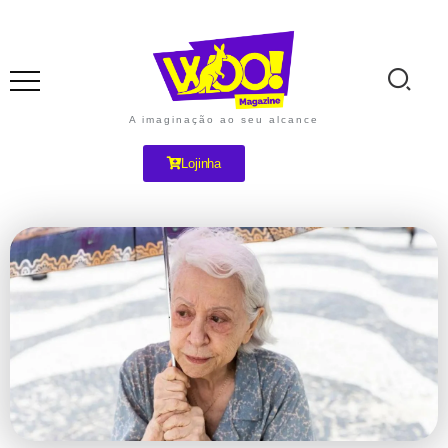
A imaginação ao seu alcance
Lojinha