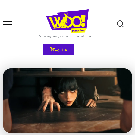
A imaginação ao seu alcance
Lojinha