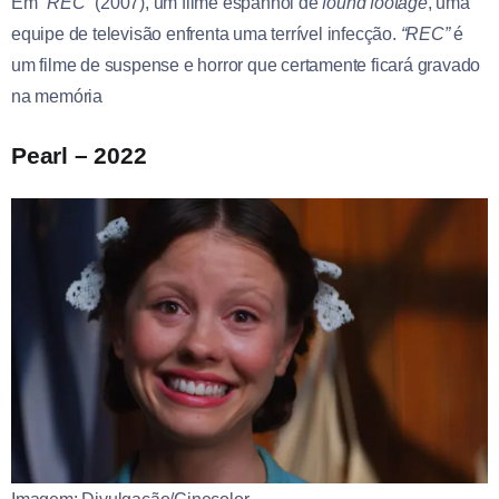
Em
“REC”
(2007), um filme espanhol de
found footage
, uma
equipe de televisão enfrenta uma terrível infecção.
“REC”
é
um filme de suspense e horror que certamente ficará gravado
na memória
Pearl – 2022