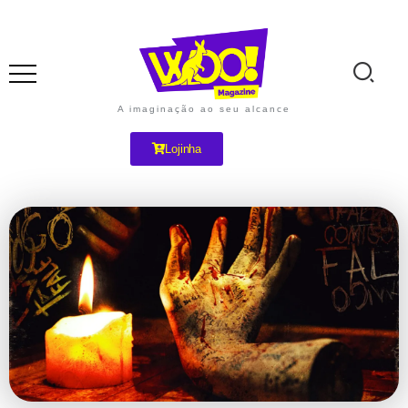
A imaginação ao seu alcance
Lojinha