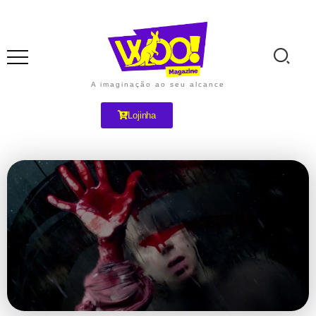
A imaginação ao seu alcance
Lojinha