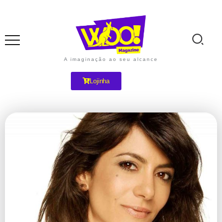
A imaginação ao seu alcance
Lojinha