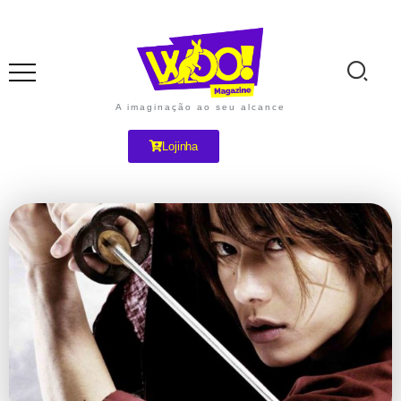
A imaginação ao seu alcance
Lojinha