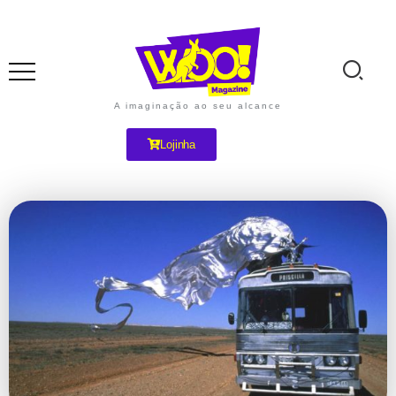
A imaginação ao seu alcance
Lojinha