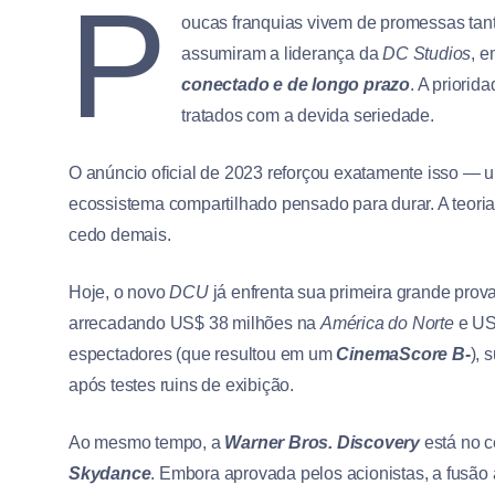
P
oucas franquias vivem de promessas tan
assumiram a liderança da
DC Studios
, e
conectado e de longo prazo
. A priorid
tratados com a devida seriedade.
O anúncio oficial de 2023 reforçou exatamente isso — um
ecossistema compartilhado pensado para durar. A teoria
cedo demais.
Hoje, o novo
DCU
já enfrenta sua primeira grande prova
arrecadando US$ 38 milhões na
América do Norte
e US$
espectadores (que resultou em um
CinemaScore B-
), 
após testes ruins de exibição.
Ao mesmo tempo, a
Warner Bros. Discovery
está no c
Skydance
. Embora aprovada pelos acionistas, a fusão 