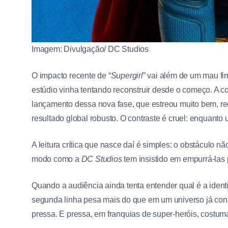
Imagem: Divulgação/ DC Studios
O impacto recente de “
Supergirl
” vai além de um mau fi
estúdio vinha tentando reconstruir desde o começo. A c
lançamento dessa nova fase, que estreou muito bem, rec
resultado global robusto. O contraste é cruel: enquanto
A leitura crítica que nasce daí é simples: o obstáculo 
modo como a
DC Studios
tem insistido em empurrá-las p
Quando a audiência ainda tenta entender qual é a iden
segunda linha pesa mais do que em um universo já con
pressa. E pressa, em franquias de super-heróis, costum