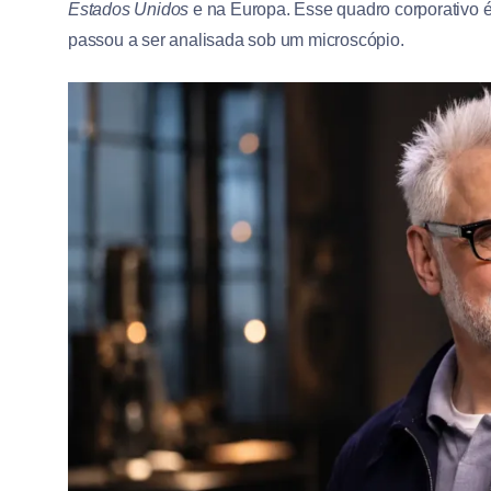
Estados Unidos
e na Europa. Esse quadro corporativo é 
passou a ser analisada sob um microscópio.