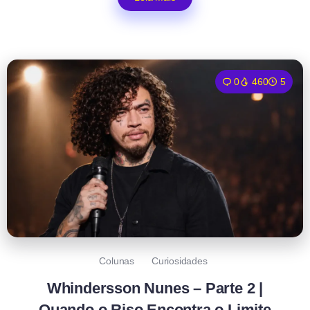
0
460
5
Colunas
Curiosidades
Whindersson Nunes – Parte 2 |
Quando o Riso Encontra o Limite