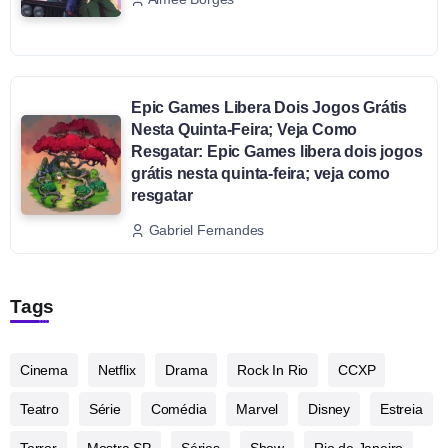
Epic Games Libera Dois Jogos Grátis
Nesta Quinta-Feira; Veja Como
Resgatar: Epic Games libera dois jogos
grátis nesta quinta-feira; veja como
resgatar
Gabriel Fernandes
Tags
Cinema
Netflix
Drama
Rock In Rio
CCXP
Teatro
Série
Comédia
Marvel
Disney
Estreia
Terror
Mostra SP
Séries
Show
Rio de Janeiro