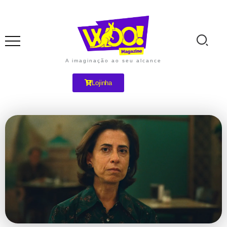
A imaginação ao seu alcance
Lojinha