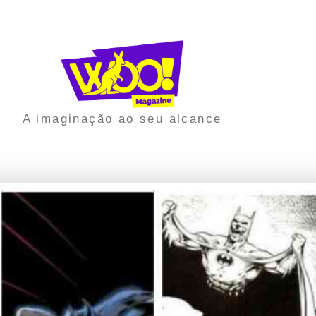
A imaginação ao seu alcance