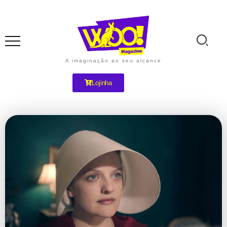
A imaginação ao seu alcance
Lojinha