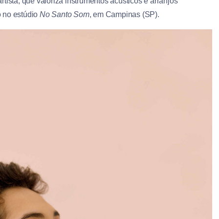
rtista, que valoriza instrumentos acústicos e arranjos
o no estúdio
No Santo Som
, em Campinas (SP).