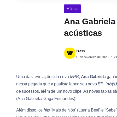
Música
Ana Gabriela
acústicas
Press
15 de fevereiro de 2020
2 
Uma das revelações da nova
MPB
,
Ana Gabriela
ganho
nessa pegada que a paulista lança seu novo
EP
, “
nó(s)
de sucessos, além de um novo clipe. As novas faixas sã
(Ana Gabriela/ Guga Fernandes).
Além disso, os
hits
“Mais de Nós” (Luana Berti) e “Sabe”