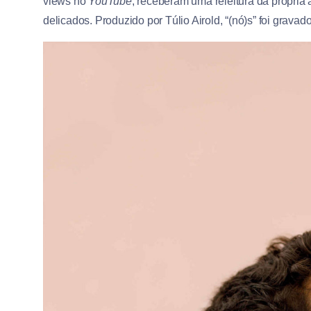
views no
YouTube
, receberam uma releitura da própria a
delicados. Produzido por Túlio Airold, “(nó)s” foi gravad