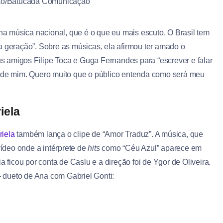
ão/Batucada Comunicação
 na música nacional, que é o que eu mais escuto. O Brasil tem
a geração”. Sobre as músicas, ela afirmou ter amado o
eus amigos Filipe Toca e Guga Fernandes para “escrever e falar
o de mim. Quero muito que o público entenda como será meu
iela
iela
também lança o clipe de “Amor Traduz”. A música, que
ídeo onde a intérprete de
hits
como “Céu Azul” aparece em
a ficou por conta de Caslu e a direção foi de Ygor de Oliveira.
 dueto de Ana com Gabriel Gonti: