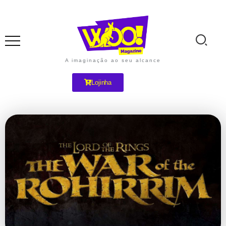
A imaginação ao seu alcance
Lojinha