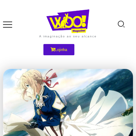
A imaginação ao seu alcance
Lojinha