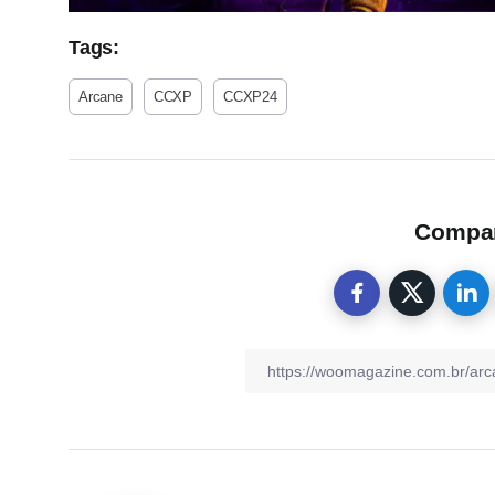
Tags:
Arcane
CCXP
CCXP24
Compart