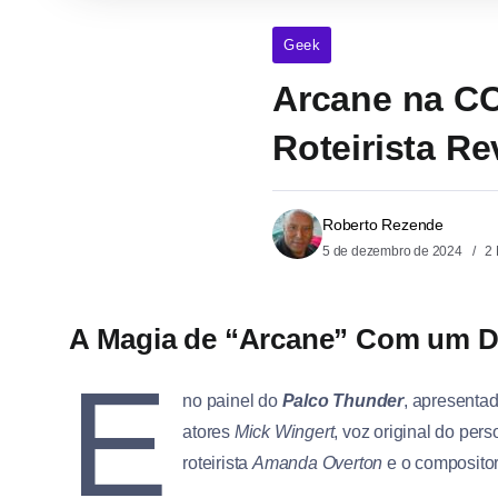
Geek
Arcane na C
Roteirista R
Roberto Rezende
5 de dezembro de 2024
2 
A Magia de “Arcane” Com um D
E
no painel do
Palco Thunder
, apresenta
atores
Mick Wingert
, voz original do pe
roteirista
Amanda Overton
e o compositor