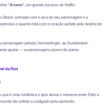
série
“
Arcane
“
, um grande sucesso da
Netflix
.
do
Brasil
, animado com o arco do seu personagem e a
expressou o quanto está com o coração partido pelo destino do
.
eu personagem peludo,
Heimerdinger
, ao
Dumbledore
,
enta ajudar — os personagens jovens do anime.
el da Riot
l
 que é uma romântica e quis deixar o romance entre
Ekko
e
 mundo tão sofrido e castigado pela opressão.