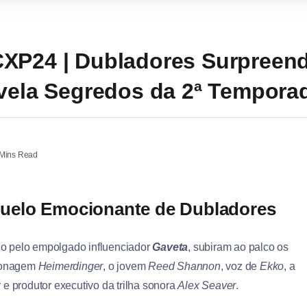
CXP24 | Dubladores Surpreen
evela Segredos da 2ª Tempora
Mins Read
uelo Emocionante de Dubladores
do pelo empolgado influenciador
Gaveta
, subiram ao palco os
rsonagem
Heimerdinger
, o jovem
Reed Shannon
, voz de
Ekko
, a
 e produtor executivo da trilha sonora
Alex Seaver
.