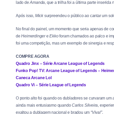
lado de
Amanda
, que a trilha foi a última parte inserida
Após isso,
Mick
surpreendeu o público ao cantar um so
No final do painel, um momento que seria apenas de co
de
Heimerdinger
e
Ekko
foram chamados ao palco e imp
foi uma competição, mas um exemplo de sinergia e resp
COMPRE AGORA
Quadro Jinx – Série Arcane League of Legends
Funko Pop! TV: Arcane League of Legends – Heimer
Caneca Arcane Lol
Quadro Vi – Série League of Legends
O ponto alto foi quando os dubladores se curvaram um 
ainda mais entusiasmo quando
Carlos Silveira
, experi
exaltou a dublagem nacional e bradou um
“Viva!”
.