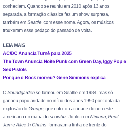
conheciam. Quando se reuniu em 2010 após 13 anos
separada, a formação clássica fez um show surpresa,
também em
Seattle
, com esse nome. Agora, os músicos
trouxeram esse pedaço do passado de volta.
LEIA MAIS
AC/DC Anuncia Turnê para 2025
The Town Anuncia Noite Punk com Green Day, Iggy Pop e
Sex Pistols
Por que o Rock morreu? Gene Simmons explica
O
Soundgarden
se formou em Seattle em 1984, mas só
ganhou popularidade no início dos anos 1990 por conta da
explosão do
Grunge
, que colocou a cidade do noroeste
americano no mapa do
showbiz
. Junto com
Nirvana
,
Pearl
Jam
e
Alice In Chains
, formaram a linha de frente do