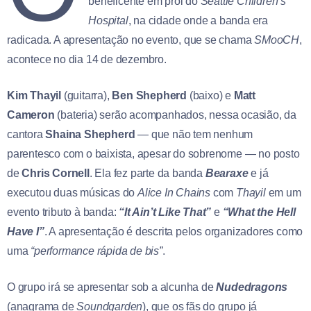
beneficente em prol do
Seattle Children’s
Hospital
, na cidade onde a banda era
radicada. A apresentação no evento, que se chama
SMooCH
,
acontece no dia 14 de dezembro.
Kim Thayil
(guitarra),
Ben Shepherd
(baixo) e
Matt
Cameron
(bateria) serão acompanhados, nessa ocasião, da
cantora
Shaina Shepherd
— que não tem nenhum
parentesco com o baixista, apesar do sobrenome — no posto
de
Chris Cornell
. Ela fez parte da banda
Bearaxe
e já
executou duas músicas do
Alice In Chains
com
Thayil
em um
evento tributo à banda:
“It Ain’t Like That”
e
“What the Hell
Have I”
. A apresentação é descrita pelos organizadores como
uma
“performance rápida de bis”
.
O grupo irá se apresentar sob a alcunha de
Nudedragons
(anagrama de
Soundgarden
), que os fãs do grupo já