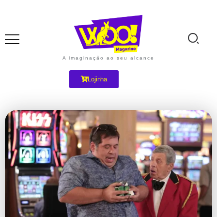
A imaginação ao seu alcance
Lojinha