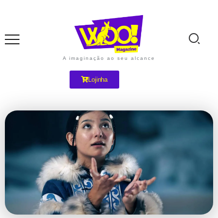
A imaginação ao seu alcance
Lojinha