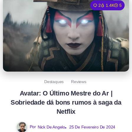
2
1.4K
5
Destaques
Reviews
Avatar: O Último Mestre do Ar |
Sobriedade dá bons rumos à saga da
Netflix
Por
Nick De Angelo
25 De Fevereiro De 2024