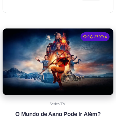
0
272
4
Séries/TV
O Mundo de Aang Pode Ir Além?