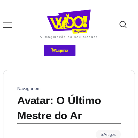
A imaginação ao seu alcance
Lojinha
Navegar em
Avatar: O Último
Mestre do Ar
5 Artigos