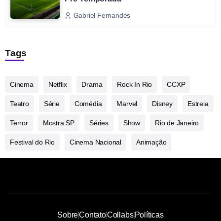
Gabriel Fernandes
Tags
Cinema
Netflix
Drama
Rock In Rio
CCXP
Teatro
Série
Comédia
Marvel
Disney
Estreia
Terror
Mostra SP
Séries
Show
Rio de Janeiro
Festival do Rio
Cinema Nacional
Animação
Sobre
Contato
Collabs
Políticas