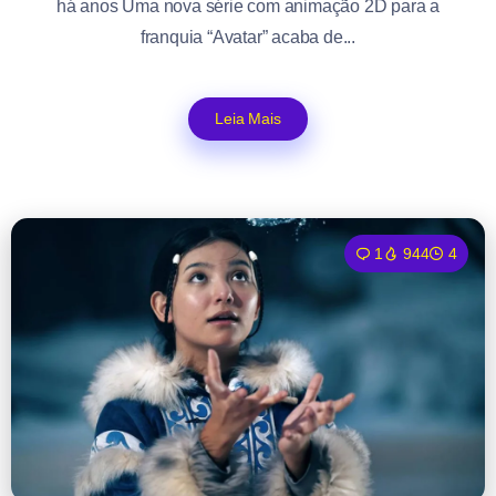
há anos Uma nova série com animação 2D para a
franquia “Avatar” acaba de...
Leia Mais
1
944
4