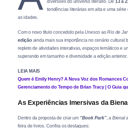
diversões do universo literário. De
13 a 2
tendências literárias em alta e uma série
as idades.
Com o novo título concedido pela
Unesco
ao
Rio de Jan
edição
ainda mais sua importância no cenário cultural br
repleto de atividades interativas, espaços temáticos e 
superando em tamanho e diversidade a edição anterior.
LEIA MAIS
Quem é Emily Henry? A Nova Voz dos Romances 
Gerenciamento do Tempo de Brian Tracy | O Guia qu
As Experiências Imersivas da Biena
Dentro da proposta de criar um
“Book Park”
, a
Bienal
a
feira de livros. Confira os destaques: