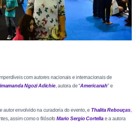
perdíveis com autores nacionais e internacionais de
imamanda Ngozi Adichie
, autora de “
Americanah
” e
r e autor envolvido na curadoria do evento, e
Thalita Rebouças
,
tes, assim como o filósofo
Mario Sergio Cortella
e a autora