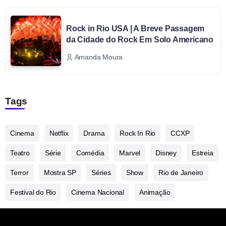
Rock in Rio USA | A Breve Passagem
da Cidade do Rock Em Solo Americano
Amanda Moura
Tags
Cinema
Netflix
Drama
Rock In Rio
CCXP
Teatro
Série
Comédia
Marvel
Disney
Estreia
Terror
Mostra SP
Séries
Show
Rio de Janeiro
Festival do Rio
Cinema Nacional
Animação