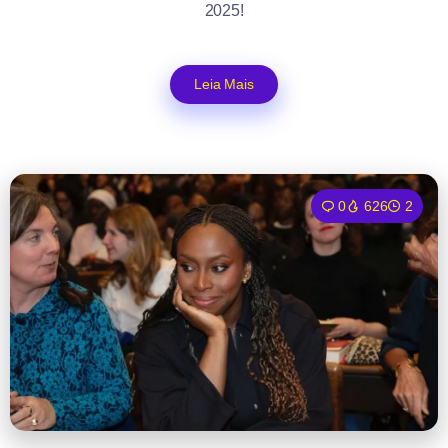
2025!
Leia Mais
0
626
2