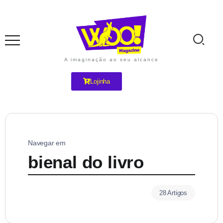
A imaginação ao seu alcance
Lojinha
Navegar em
bienal do livro
28 Artigos