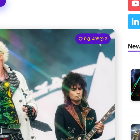
0
495
3
Ne