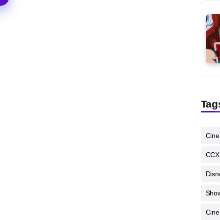
Tag
Cin
CCX
Disn
Sho
Cine