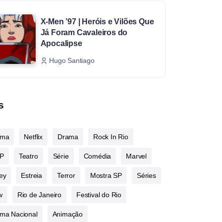
X-Men ’97 | Heróis e Vilões Que
Já Foram Cavaleiros do
Apocalipse
Hugo Santiago
s
ema
Netflix
Drama
Rock In Rio
P
Teatro
Série
Comédia
Marvel
ey
Estreia
Terror
Mostra SP
Séries
w
Rio de Janeiro
Festival do Rio
ma Nacional
Animação