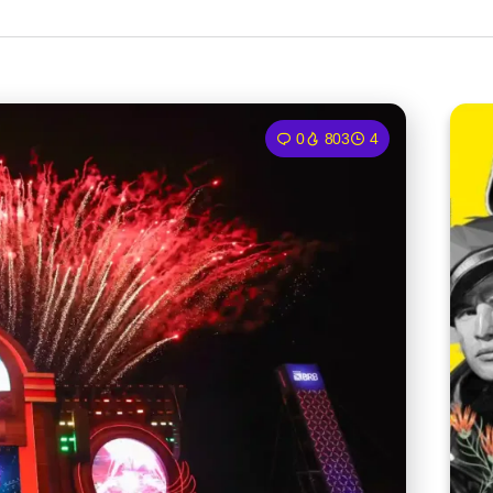
0
803
4